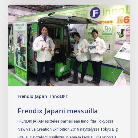
Frendix Japan
InnoLIFT
Frendix Japani messuilla
FRENDIX JAPAN esittelee parhaillaan Innoliftia Tokyossa
New Value Creation Exhibition 2019 näyttelyssä Tokyo Big
Sitella. Näyttelyyn osallistuu pieniä ja keskisuuria yrityksiä