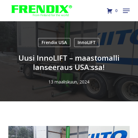
Skip
Menu
0
to
Close
main
Menu
content
Frendix USA
InnoLIFT
Uusi InnoLIFT – maastomalli
lanseeraus USA:ssa!
13 maaliskuun, 2024