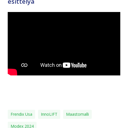
esittelyä
Frendix Usa
InnoLIFT
Maastomalli
Modex 2024