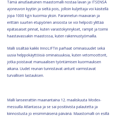
Tämä ainutlaatuinen maastomalli nostaa lavan ja ITSENSÄ
ajoneuvon kyytiin ja sieltä pois, jolloin kuljettaja voi käsitellä
jopa 1000 kg:n kuormia yksin. Parannetun maavaran ja
erittäin suurten etupyörien ansiosta se voi helposti ylittää
epätasaiset pinnat, kuten varastokynnykset, rampit ja toimii
haastavassakin maastossa, kuten rakennustyömailla.
Malli sisältää kaikki InnoLIFTin parhaat ominaisuudet sekä
uusia helppokäyttöisiä ominaisuuksia, kuten vetomoottorit,
jotka poistavat manuaalisen työntämisen kuormauksen
aikana. Uudet reunan tunnistavat-anturit varmistavat
turvallisen lastauksen.
Malli lanseerattiin maanantaina 12. maaliskuuta Modex-
messuilla Atlantassa ja se sai positiivista palautetta ja
kiinnostusta jo ensimmäisenä päivänä. Maastomalli on esillä