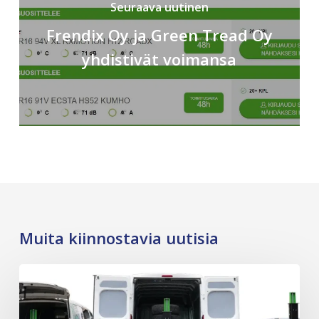
Seuraava uutinen
Frendix Oy ja Green Tread Oy
yhdistivät voimansa
Muita kiinnostavia uutisia