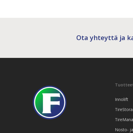
Ota yhteyttä ja ka
Tuottee
Innolift
TireStor
TireMana
Nosto- ja 