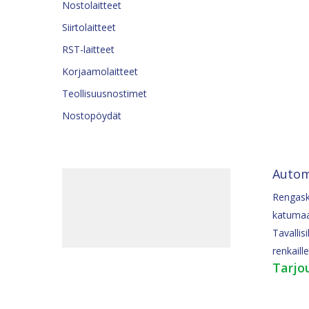
Nostolaitteet
Siirtolaitteet
RST-laitteet
Korjaamolaitteet
Teollisuusnostimet
Nostopöydät
Autom
Rengask
katumaa
Tavallisi
renkaille
Tarjo