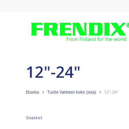
Skip
to
main
content
12"-24"
Etusivu
Tuote Vanteen koko (sisä)
12"-24"
Osastot