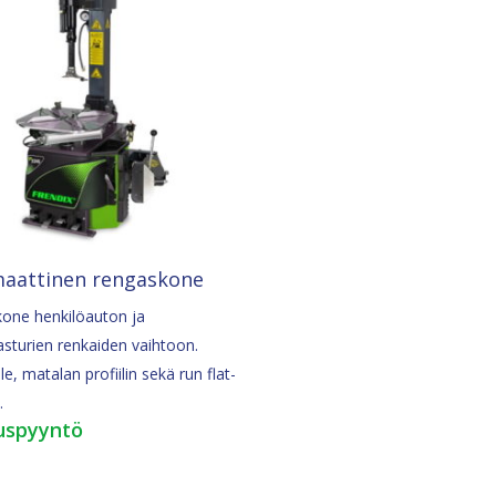
Pyydä Tarjous
aattinen rengaskone
one henkilöauton ja
sturien renkaiden vaihtoon.
lle, matalan profiilin sekä run flat-
.
uspyyntö