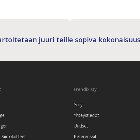
rtoitetaan juuri teille sopiva kokonaisuus
t
Frendix Oy
Yritys
age
Yhteystiedot
ger
Uutiset
Siirtolaitteet
Referenssit