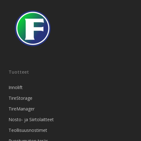
Tuotteet
Innolift
TireStorage
TireManager
Nosto- ja Siirtolaitteet
Teollisuusnostimet
Ruostumaton teräs