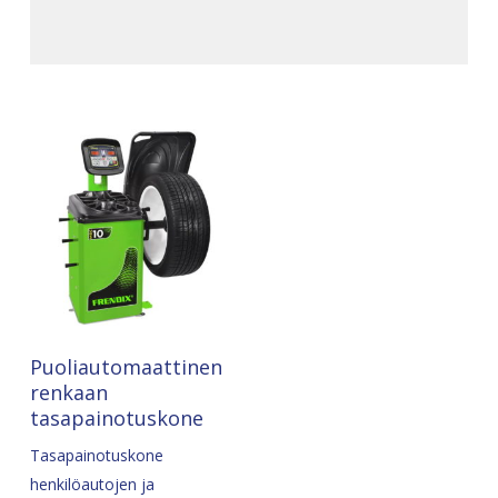
Pyydä Tarjous
Puoliautomaattinen
renkaan
tasapainotuskone
Tasapainotuskone
henkilöautojen ja