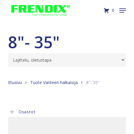
Skip
Menu
0
to
Close
main
Menu
content
8"- 35"
Etusivu
Tuote Vanteen halkaisija
8"- 35"
Osastot