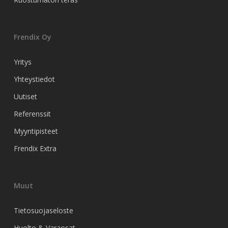
Frendix Oy
Yritys
Yhteystiedot
Uutiset
Referenssit
Myyntipisteet
Frendix Extra
Muut
Tietosuojaseloste
Huolto & Varaosat