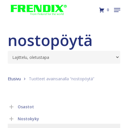
Skip
Menu
0
to
Close
main
Menu
content
nostopöytä
Etusivu
Tuotteet avainsanalla “nostopöytä”
Osastot
Nostokyky