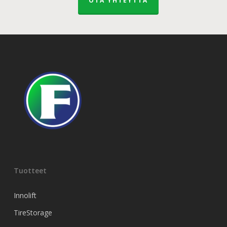
OTA YHTEYTTÄ
Tuotteet
Innolift
TireStorage