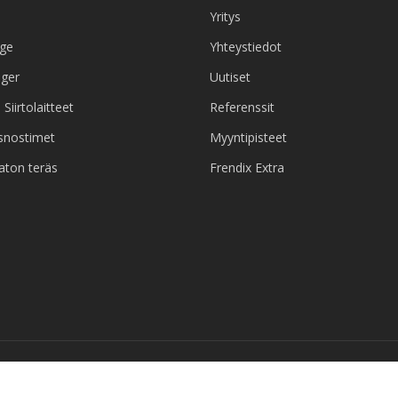
Yritys
age
Yhteystiedot
ger
Uutiset
Siirtolaitteet
Referenssit
usnostimet
Myyntipisteet
ton teräs
Frendix Extra