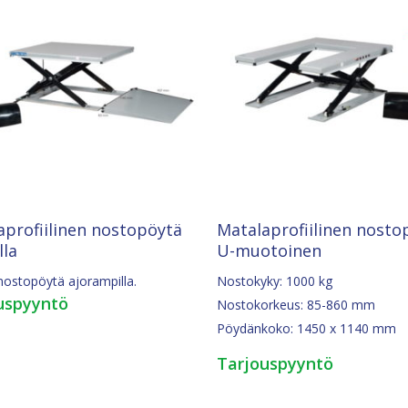
Pyydä Tarjous
Pyydä Tarjous
aprofiilinen nostopöytä
Matalaprofiilinen nosto
lla
U-muotoinen
nostopöytä ajorampilla.
Nostokyky: 1000 kg
uspyyntö
Nostokorkeus: 85-860 mm
Pöydänkoko: 1450 x 1140 mm
Tarjouspyyntö