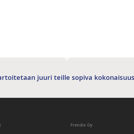
rtoitetaan juuri teille sopiva kokonaisuus
t
Frendix Oy