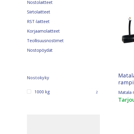
Nostolaitteet
Siirtolaitteet
RST-laitteet
Korjaamolaitteet
Teollisuusnostimet
Nostopöydät
Matal
Nostokyky
rampi
1000 kg
Matala 
2
Tarjo