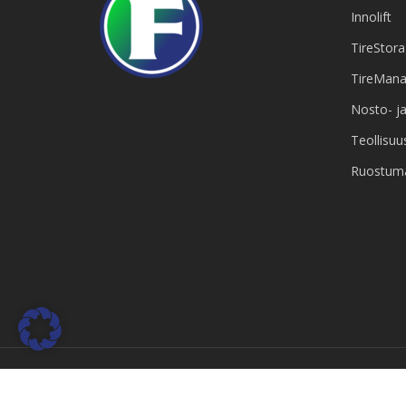
Innolift
TireStor
TireMana
Nosto- ja 
Teollisu
Ruostuma
© 2026 Frendix Oy.