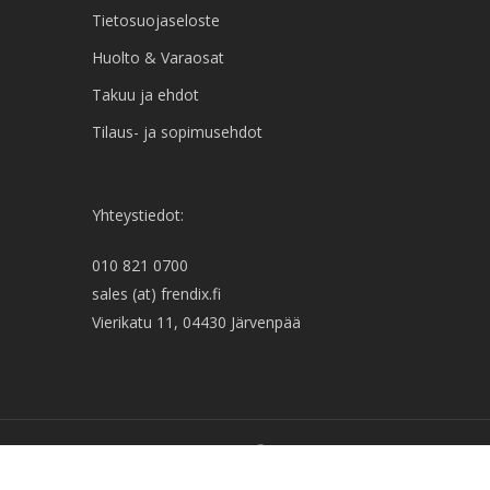
Tietosuojaseloste
Huolto & Varaosat
Takuu ja ehdot
Tilaus- ja sopimusehdot
Yhteystiedot:
010 821 0700
sales (at) frendix.fi
Vierikatu 11, 04430 Järvenpää
twitter
facebook
linkedin
youtube
instagram