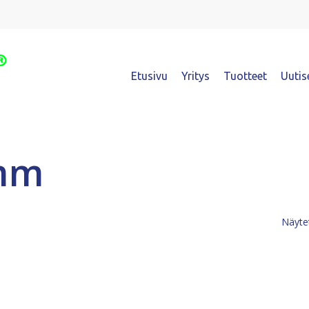
Etusivu
Yritys
Tuotteet
Uutis
 mm
Näytet