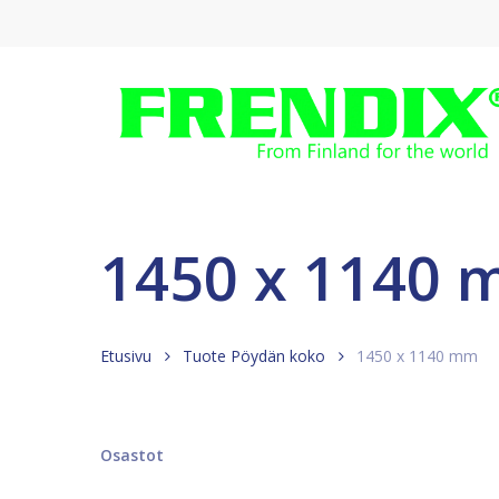
Skip
to
main
content
1450 x 1140
Etusivu
Tuote Pöydän koko
1450 x 1140 mm
Osastot