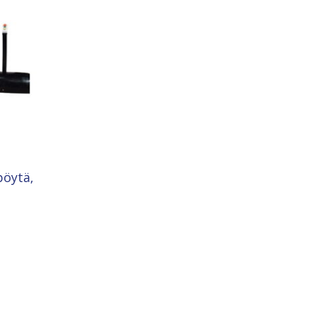
pöytä,