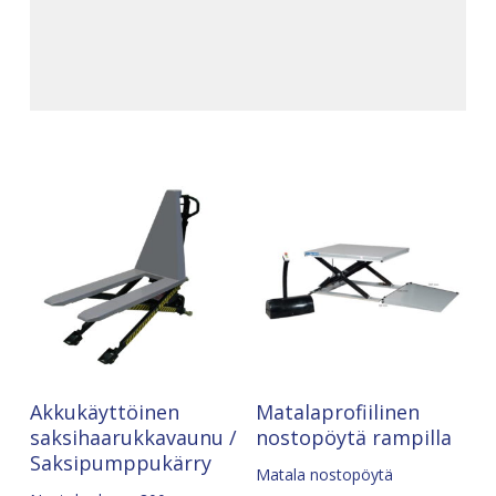
Pyydä Tarjous
Pyydä Tarjous
Akkukäyttöinen
Matalaprofiilinen
saksihaarukkavaunu /
nostopöytä rampilla
Saksipumppukärry
Matala nostopöytä