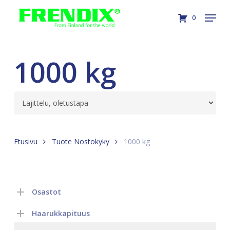
Skip
Menu
0
to
Close
main
Menu
content
1000 kg
Etusivu
Tuote Nostokyky
1000 kg
Osastot
Haarukkapituus